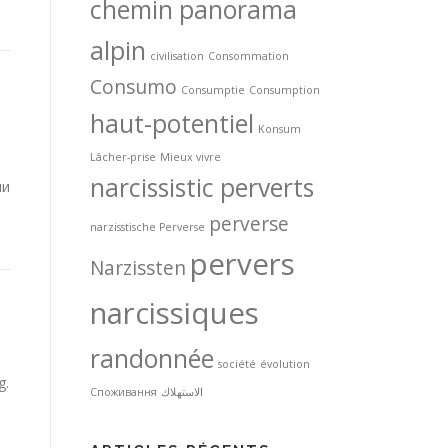
chemin panorama
alpin
civilisation
Consommation
Consumo
Consumptie
Consumption
haut-potentiel
Konsum
Lâcher-prise
Mieux vivre
narcissistic perverts
ми
perverse
narzisstische Perverse
pervers
Narzissten
narcissiques
randonnée
société
évolution
g.
Споживання
الاستهلاك