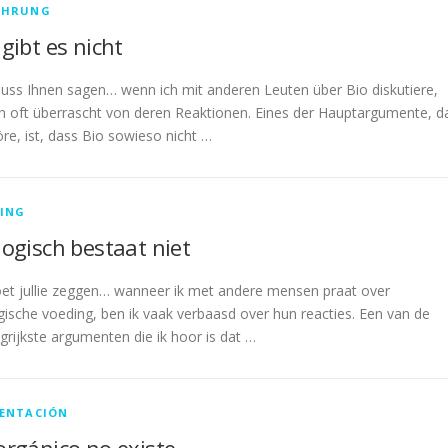
ÄHRUNG
 gibt es nicht
uss Ihnen sagen… wenn ich mit anderen Leuten über Bio diskutiere,
ch oft überrascht von deren Reaktionen. Eines der Hauptargumente, d
öre, ist, dass Bio sowieso nicht …
ING
logisch bestaat niet
et jullie zeggen… wanneer ik met andere mensen praat over
gische voeding, ben ik vaak verbaasd over hun reacties. Een van de
grijkste argumenten die ik hoor is dat …
ENTACIÓN
orgánico no existe