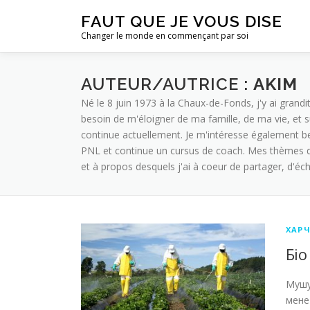
Aller
FAUT QUE JE VOUS DISE
au
Changer le monde en commençant par soi
contenu
AUTEUR/AUTRICE :
AKIM
Né le 8 juin 1973 à la Chaux-de-Fonds, j'y ai grandi
besoin de m'éloigner de ma famille, de ma vie, et su
continue actuellement. Je m'intéresse également be
PNL et continue un cursus de coach. Mes thèmes de
et à propos desquels j'ai à coeur de partager, d'éc
ХАР
Біо
Мушу
мене 