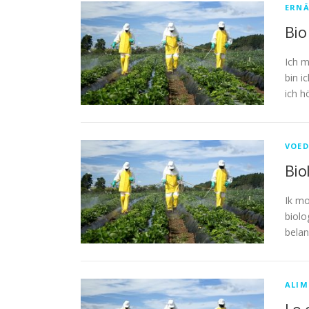
ERN
Bio
Ich m
bin i
ich h
VOED
Bio
Ik mo
biolo
belan
ALIM
Lo 