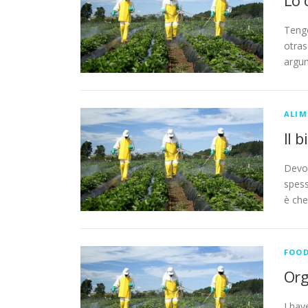
Tengo
otras
argum
ALIM
Il 
Devo 
spess
è che
FOO
Org
I hav