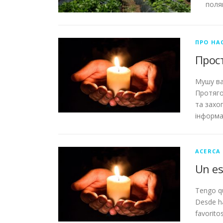
поля
ПРО НА
Прост
Мушу ва
Протяго
та захо
інформа
ACERCA 
Un es
Tengo qu
Desde ha
favorito