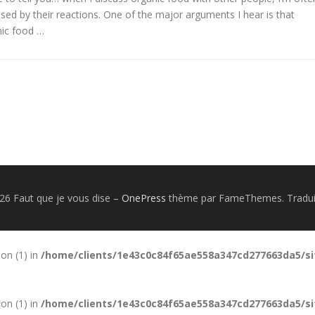
ised by their reactions. One of the major arguments I hear is that
ic food …
26 Faut que je vous dise
–
OnePress
thème par FameThemes. Traduit
ion (1) in
/home/clients/1e43c0c84f65ae558a347cd277663da5/si
ion (1) in
/home/clients/1e43c0c84f65ae558a347cd277663da5/si