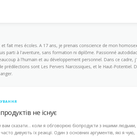
t et fait mes écoles. A 17 ans, je prenais conscience de mon homosexua
is parti à l'aventure, sans formation ni diplôme. Passionné autodidacte
aucoup à l'humain et au développement personnel. Dans ce cadre, j'a
 prédilections sont Les Pervers Narcissiques, et le Haut-Potentiel
hanger.
ЧУВАННЯ
 продуктів не існує
 вам сказати… коли я обговорюю біопродукти з іншими людьми,
часто дивують їх реакції. Один з основних аргументів, які я чую,