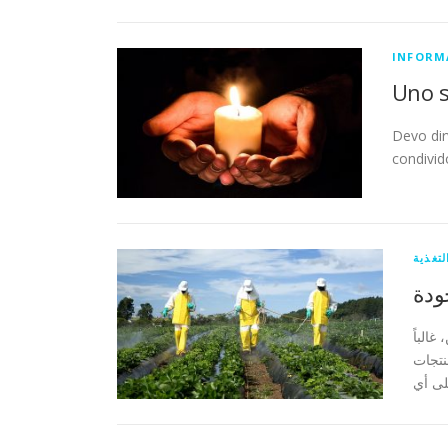
INFORM
Uno s
Devo dir
condivido
لتغذية
ودة
الباً
نتجات