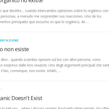
 que decirles… cuando intercambio opiniones sobre lo orgánico con
 personas, a menudo me sorprenden sus reacciones. Uno de los
entos principales que escucho es que lo orgánico, de …
ENTAZIONE
bio non esiste
dirvi… quando scambio opinioni sul bio con altre persone, sono
o sorpreso dalle loro reazioni. Uno degli argomenti principali che sen
 il bio, comunque, non esiste. Infatti, …
D
anic Doesn’t Exist
e to tell you… when I discuss organic food with other people, I’m ofte