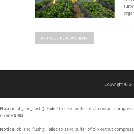
surpr
organ
N
ARTICLES PLUS ANCIENS
a
v
i
g
Copyright © 20
a
t
i
Notice
: ob_end_flush(): Failed to send buffer of zlib output compress
on line
5493
o
Notice
: ob_end_flush(): Failed to send buffer of zlib output compress
n