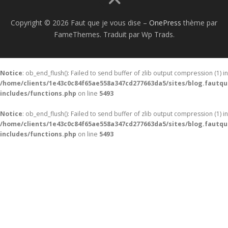
Copyright © 2026 Faut que je vous dise
–
OnePress
thème par
FameThemes. Traduit par Wp Trads.
Notice
: ob_end_flush(): Failed to send buffer of zlib output compression (1) in
/home/clients/1e43c0c84f65ae558a347cd277663da5/sites/blog.fautq
includes/functions.php
on line
5493
Notice
: ob_end_flush(): Failed to send buffer of zlib output compression (1) in
/home/clients/1e43c0c84f65ae558a347cd277663da5/sites/blog.fautq
includes/functions.php
on line
5493