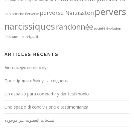
pervers
perverse Narzissten
narzisstische Perverse
narcissiques
randonnée
société
évolution
Споживання
الاستهلاك
ARTICLES RÉCENTS
Біо продуктів не існує
Простір для обміну та свідчень
Un espacio para compartir y dar testimonio
Uno spazio di condivisione e testimonianza
المنتجات العضوية غير موجودة