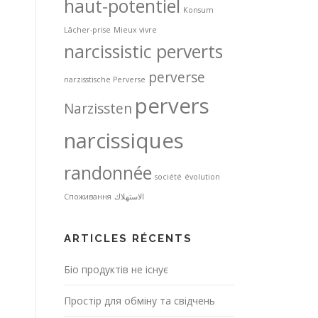
haut-potentiel
Konsum
Lâcher-prise
Mieux vivre
narcissistic perverts
perverse
narzisstische Perverse
pervers
Narzissten
narcissiques
randonnée
société
évolution
Споживання
الاستهلاك
ARTICLES RÉCENTS
Біо продуктів не існує
Простір для обміну та свідчень