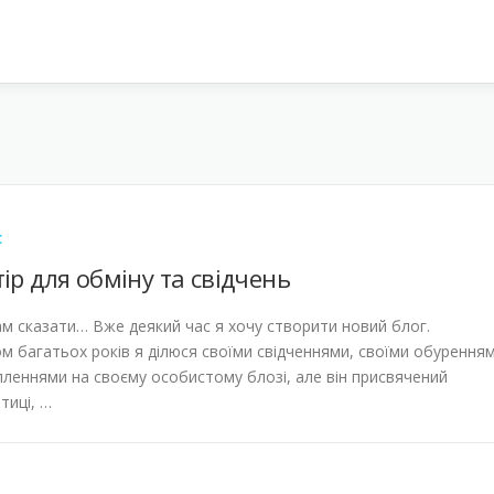
С
ір для обміну та свідчень
м сказати… Вже деякий час я хочу створити новий блог.
м багатьох років я ділюся своїми свідченнями, своїми обурення
пленнями на своєму особистому блозі, але він присвячений
тиці, …