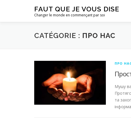
Aller
FAUT QUE JE VOUS DISE
au
Changer le monde en commençant par soi
contenu
CATÉGORIE :
ПРО НАС
ПРО НА
Прост
Мушу ва
Протяго
та захо
інформа