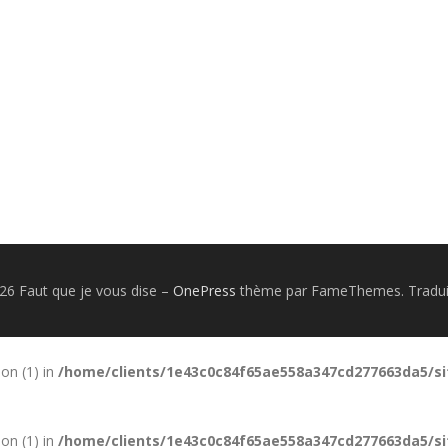
26 Faut que je vous dise
–
OnePress
thème par FameThemes. Traduit
ion (1) in
/home/clients/1e43c0c84f65ae558a347cd277663da5/si
ion (1) in
/home/clients/1e43c0c84f65ae558a347cd277663da5/si